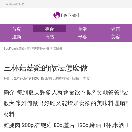
bedread歡迎您
首頁
美食
生活
健康
運動
情感
母嬰
美容
BedRead
>
美食
>
三杯菇菇雞的做法怎麼做
三杯菇菇雞的做法怎麼做
時間：2019-05-19 18:06:15 來源：網絡投稿 編輯：美食
簡介 每到夏天許多人就會食欲不振? 奕勛爸爸!!要
教大傢如何做出好吃又能增加食欲的美味料理唷!!
材料
雞腿肉 200g,杏鮑菇 80g,薑片 120g,麻油 1杯,米酒 1