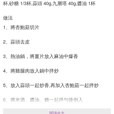
杯,砂糖 1/3杯,蒜頭 40g,九層塔 40g,醬油 1杯
做法
1、將杏鮑菇切片
2、蒜頭去皮
3、熱油鍋，將薑片放入麻油中爆香
4、將雞腿肉放入鍋中拌炒
5、放入蒜頭一起炒香,再加入杏鮑菇一起拌炒
6、將米酒、醬油、糖一起拌勻後倒入
閱讀全文