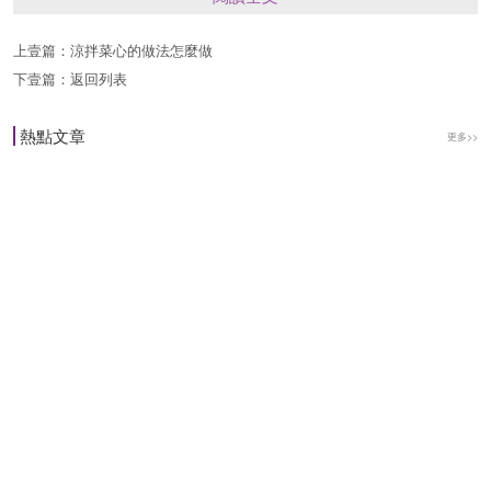
7、蓋上鍋蓋約悶一分鐘
上壹篇：
涼拌菜心的做法怎麼做
8、起鍋前放入九層塔就完成囉
下壹篇：
返回列表
9、完成瞭,美味開動!!
熱點文章
更多>>