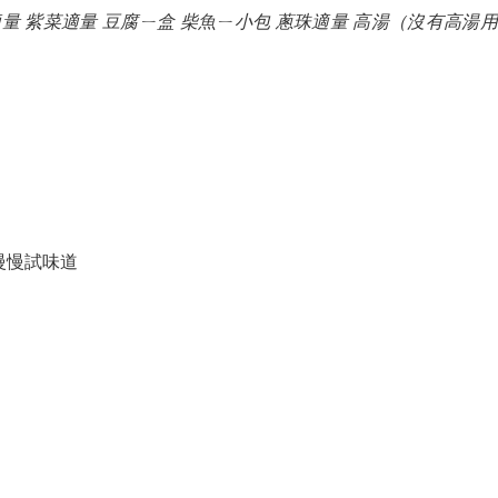
適量
紫菜
適量
豆腐
ㄧ盒
柴魚
ㄧ小包
蔥珠
適量
高湯（沒有高湯用
慢慢試味道