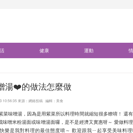
活
健康
運動
噌湯❤️的做法怎麼做
13 10:56:35 來源：網絡投稿 編輯：美食
紫菜味噌湯，因為是用紫菜所以料理時間就縮短很多瞭唷！ 還
成味噌米粉湯面或味噌湯面囉，是不是經濟又實惠呀～ 愛做料
單、快樂是我對料理的最佳態度唷～ 歡迎跟我ㄧ起享受美味料理