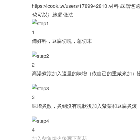
https://icook.tw/users/1789942813 材料
味噌包
也可以）
適量
做法
1
備好料，豆腐切塊，蔥切末
2
高湯煮滾加入適量的味增（依自己的重咸來加）
3
味增煮散，煮到沒有塊狀後加入紫菜和豆腐煮滾
4
加入柴魚熄火後灑下蔥花