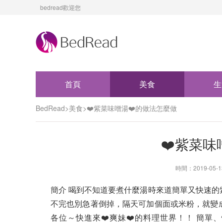
bedread歡迎您
首頁
美食
生
BedRead
>
美食
>
❤️紫菜味噌湯❤️的做法怎麼做
❤️紫菜味
時間：2019-05-
簡介 喝到不知道要煮什麼湯時來道簡單又快速的
不完也別急著倒掉，隔天可加個面或米粉，就變
各位～快進來❤️爽妹❤️的料理世界！！ 簡