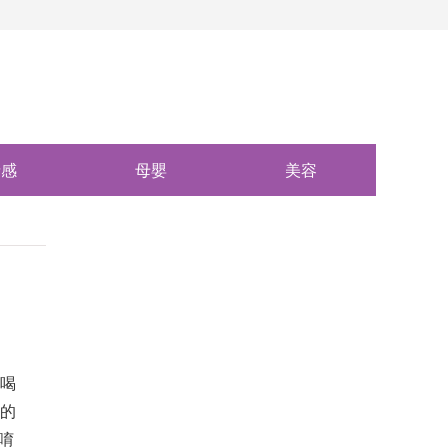
情感
母嬰
美容
有喝
理的
唷