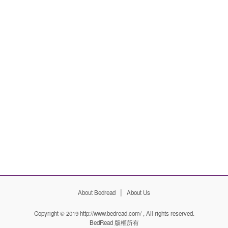
|
About Bedread
About Us
Copyright © 2019 http://www.bedread.com/ , All rights reserved.
BedRead
版權所有