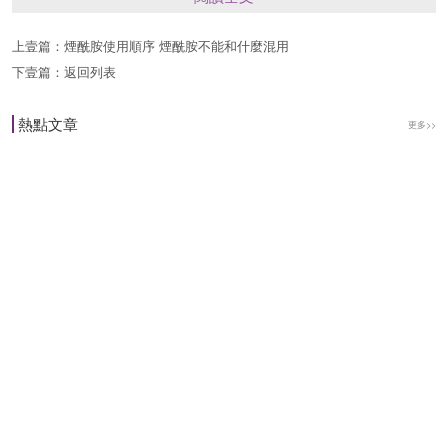
一隻手一點一點把它塗在臉上，不用抹勻，塗上去
上壹篇：
煙酰胺使用順序 煙酰胺不能和什麼混用
就好。T部和下巴，額頭可稍微厚一點。我主要都
下壹篇：
返回列表
是用相宜本草的去死皮膏。
熱點文章
更多>>
兩手並用，可以開始搓瞭，不要太用力，用自己覺
得舒服的按摩的力度揉大概兩三分鐘，就可以看到
有很多臟東西被你搓出來瞭。盡量不要超過三分
鐘。
4、還是用溫水把臟東西洗掉，有些人會出現臟東
西粘在臉上很難洗掉的情況，這時可借助毛巾輕輕
擦掉，不要太用力，也不要再次用洗面奶。一般耐
心地洗多幾次就去掉的瞭。