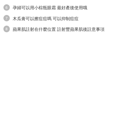
孕婦可以用小棕瓶眼霜 最好產後使用哦
6
木瓜膏可以擦痘痘嗎 可以抑制痘痘
7
蘋果肌註射在什麼位置 註射豐蘋果肌後註意事項
8