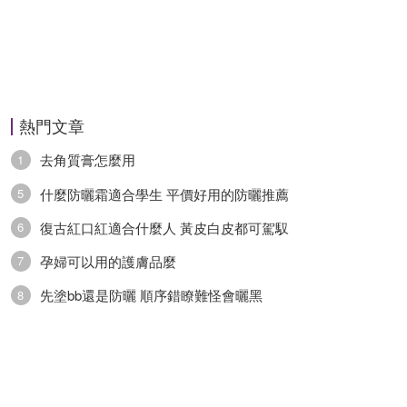
熱門文章
去角質膏怎麼用
1
什麼防曬霜適合學生 平價好用的防曬推薦
5
復古紅口紅適合什麼人 黃皮白皮都可駕馭
6
孕婦可以用的護膚品麼
7
先塗bb還是防曬 順序錯瞭難怪會曬黑
8