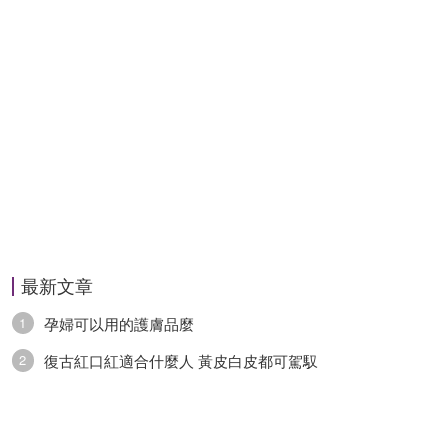
最新文章
孕婦可以用的護膚品麼
1
復古紅口紅適合什麼人 黃皮白皮都可駕馭
2