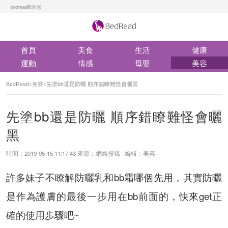
bedread歡迎您
首頁
美食
生活
健康
運動
情感
母嬰
美容
BedRead
>
美容
>
先塗bb還是防曬 順序錯瞭難怪會曬黑
先塗bb還是防曬 順序錯瞭難怪會曬
黑
時間：2019-05-15 11:17:43 來源：網絡投稿 編輯：美容
許多妹子不瞭解防曬乳和bb霜哪個先用，其實防曬
是作為護膚的最後一步用在bb前面的，快來get正
確的使用步驟吧~