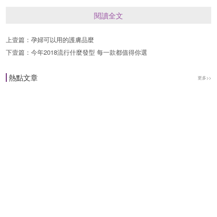
的流程應該是潔面—水—眼霜—精華—乳液/面霜—
閱讀全文
防曬乳—隔離霜—bb霜—粉餅等等。如果你用的是
上壹篇：
孕婦可以用的護膚品麼
妝前乳，那麼就用妝前乳代替隔離霜即可。在整個
下壹篇：
今年2018流行什麼發型 每一款都值得你選
流程中，確保上一款產品吸收後再用下一款，可以
有效防止搓泥、浮粉。
熱點文章
更多>>
隔離和防曬不一定都要用
很多隔離霜具有一定的防曬效果，雖然肯定不如防
曬乳的效果好，但是如果平時通勤用完全足夠瞭，
用瞭隔離霜之後就沒必要再用防曬乳瞭。如果經常
在戶外活動，則需要同時使用隔離霜和防曬乳，最