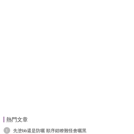
熱門文章
先塗bb還是防曬 順序錯瞭難怪會曬黑
1