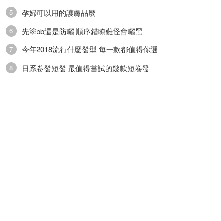
孕婦可以用的護膚品麼
5
先塗bb還是防曬 順序錯瞭難怪會曬黑
6
今年2018流行什麼發型 每一款都值得你選
7
日系卷發短發 最值得嘗試的幾款短卷發
8